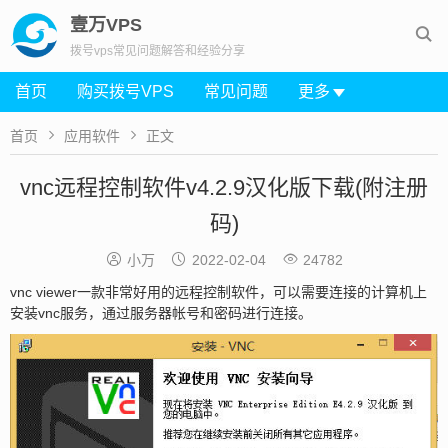
壹万VPS

拨号vps常见问题解答和经验分享
首页
购买拨号VPS
常见问题
更多


首页
应用软件
正文
vnc远程控制软件v4.2.9汉化版下载(附注册
码)



小万
2022-02-04
24782
vnc viewer一款非常好用的远程控制软件，可以需要连接的计算机上
安装vnc服务，通过服务器帐号和密码进行连接。